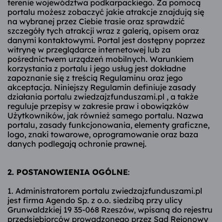
terenie województwa podkarpackiego. Za pomocą
portalu możesz zobaczyć jakie atrakcje znajdują się
na wybranej przez Ciebie trasie oraz sprawdzić
szczegóły tych atrakcji wraz z galerią, opisem oraz
danymi kontaktowymi. Portal jest dostępny poprzez
witrynę w przeglądarce internetowej lub za
pośrednictwem urządzeń mobilnych. Warunkiem
korzystania z portalu i jego usług jest dokładne
zapoznanie się z treścią Regulaminu oraz jego
akceptacja. Niniejszy Regulamin definiuje zasady
działania portalu zwiedzajzfunduszami.pl , a także
reguluje przepisy w zakresie praw i obowiązków
Użytkowników, jak również samego portalu. Nazwa
portalu, zasady funkcjonowania, elementy graficzne,
logo, znaki towarowe, oprogramowanie oraz baza
danych podlegają ochronie prawnej.
2. POSTANOWIENIA OGÓLNE
:
1. Administratorem portalu zwiedzajzfunduszami.pl
jest firma Agendo Sp. z o.o. siedzibą przy ulicy
Grunwaldzkiej 19 35-068 Rzeszów, wpisaną do rejestru
przedsiębiorców prowadzonego przez Sąd Rejonowy