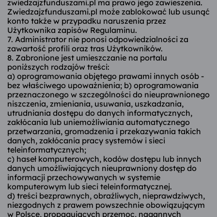
zwiedzajzfunduszami.pl ma prawo jego zawieszenia.
Zwiedzajzfunduszami.pl może zablokować lub usunąć
konto także w przypadku naruszenia przez
Użytkownika zapisów Regulaminu.
7. Administrator nie ponosi odpowiedzialności za
zawartość profili oraz tras Użytkowników.
8. Zabronione jest umieszczanie na portalu
poniższych rodzajów treści:
a) oprogramowania objętego prawami innych osób -
bez właściwego upoważnienia; b) oprogramowania
przeznaczonego w szczególności do nieuprawnionego
niszczenia, zmieniania, usuwania, uszkadzania,
utrudniania dostępu do danych informatycznych,
zakłócania lub uniemożliwiania automatycznego
przetwarzania, gromadzenia i przekazywania takich
danych, zakłócania pracy systemów i sieci
teleinformatycznych;
c) haseł komputerowych, kodów dostępu lub innych
danych umożliwiających nieuprawniony dostęp do
informacji przechowywanych w systemie
komputerowym lub sieci teleinformatycznej.
d) treści bezprawnych, obraźliwych, nieprawdziwych,
niezgodnych z prawem powszechnie obowiązującym
w Polsce, propagujących przemoc, nagannych