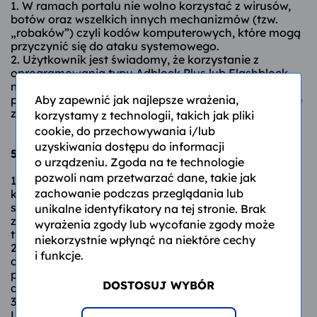
1. W ramach portalu nie wolno korzystać z wirusów,
botów oraz wszelkich innych mechanizmów (tzw.
„robaków”) czyli kodów komputerowych, które mogą
przyczynić się do ataku systemowego.
2. Użytkownik jest świadomy, że korzystanie z
oprogramowania typu Adblock Plus lub Flashblock
może spowodować nieprawidłowe funkcjonowanie
Aby zapewnić jak najlepsze wrażenia,
portalu lub może całkowicie uniemożliwić korzystanie
z niego.
korzystamy z technologii, takich jak pliki
cookie, do przechowywania i/lub
uzyskiwania dostępu do informacji
5. ZASADY KORZYSTANIA Z PORTALU:
o urządzeniu. Zgoda na te technologie
pozwoli nam przetwarzać dane, takie jak
1. Poniższy Regulamin określa ogólne zasady
zachowanie podczas przeglądania lub
korzystania z portalu zwiedzajzfunduszami.pl, który
służy do umieszczania treści, plików i materiałów
unikalne identyfikatory na tej stronie. Brak
zawierających opisy miejsc z atrakcjami, a także
wyrażenia zgody lub wycofanie zgody może
tworzenia tras wycieczek.
niekorzystnie wpłynąć na niektóre cechy
2. Zwiedzajzfunduszami.pl ma możliwość
i funkcje.
dokonywania modyfikacji, zmian w funkcjonalności
portalu oraz czasowego lub całkowitego usunięcia
DOSTOSUJ WYBÓR
danych funkcji/usług portalu.
3. W razie ewentualnych sporów pomiędzy
Użytkownikami, a także organizacjami lub