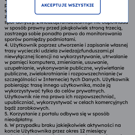
pozostałymi osobami rozstrzygane zostają one przez
AKCEPTUJE WSZYSTKIE
strony, których spór dotyczy. Zwiedzajzfunduszami.pl
zastrzega sobie prawo do zawieszenia treści, których
spór dotyczy. Zwiedzajzfunduszami.pl nie odpowiada
w sposób prawny przed jakąkolwiek stroną trzecią,
zastrzega sobie ponadto prawo do monitorowania
sporów pomiędzy podmiotami.
4. Użytkownik poprzez utworzenie i zapisanie własnej
trasy wycieczki udziela zwiedzajzfunduszami.pl
niewyłącznej licencji na wykorzystywanie, utrwalanie
w pamięci komputera, zmienianie, usuwanie,
uzupełnianie, wykonywanie publiczne, wyświetlanie
publiczne, zwielokrotnianie i rozpowszechnianie (w
szczególności w Internecie) tych Danych. Użytkownik
pobierając trasę innego użytkownika, może ją
wykorzystywać tylko do celów prywatnych.
Użytkownik nie ma prawa ich rozpowszechniać,
upubliczniać, wykorzystywać w celach komercyjnych
bądź zarobkowych.
5. Korzystanie z portalu odbywa się w sposób
nieodpłatny.
6. W przypadku braku jakiejkolwiek aktywności na
koncie Użytkownika przez okres 12 miesięcy