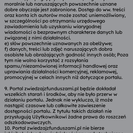
moralnie lub naruszających powszechnie uznane
dobre obyczaje jest zabronione. Dostęp do ww. treści
oraz konta ich autorów może zostać uniemożliwiony,
w szczególności po otrzymaniu urzędowego
zawiadomienia lub uzyskaniu wiarygodnej
wiadomości o bezprawnym charakterze danych lub
związanej z nimi działalności.
e) słów powszechnie uznawanych za obelżywe;
f) danych, treści lub zdjęć naruszających dobra
osobiste lub obrażających godność innych osób; Poza
tym nie wolno korzystać z rozsyłania
spamu/niezamówionej informacji handlowej oraz
uprawiania działalności komercyjnej, reklamowej,
promocyjnej w celach innych niż dotyczące portalu.
9. Portal zwiedzajzfunduszami.pl będzie dokładał
wszelkich starań i środków, aby nie było przerw w
działaniu portalu. Jednak nie wyklucza, iż może
nastąpić czasowe lub całkowite zawieszenie
dostępności portalu. Z tytułu takich działań nie
przysługują Użytkownikowi żadne prawa do roszczeń
odszkodowawczych.
10. Portal zwiedzajzfunduszami.pl nie bierze